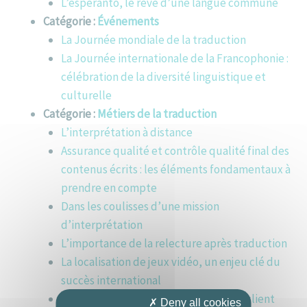
L’espéranto, le rêve d’une langue commune
Catégorie :
Événements
La Journée mondiale de la traduction
La Journée internationale de la Francophonie :
célébration de la diversité linguistique et
culturelle
Catégorie :
Métiers de la traduction
L’interprétation à distance
Assurance qualité et contrôle qualité final des
contenus écrits : les éléments fondamentaux à
prendre en compte
Dans les coulisses d’une mission
d’interprétation
L’importance de la relecture après traduction
La localisation de jeux vidéo, un enjeu clé du
succès international
Gestion de projets de traduction – Le client
✗ Deny all cookies