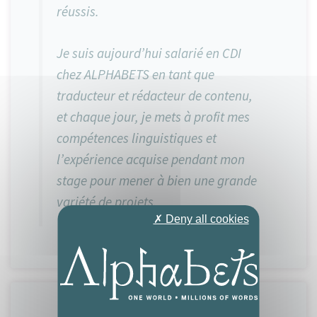
réussis.
Je suis aujourd’hui salarié en CDI
chez ALPHABETS en tant que
traducteur et rédacteur de contenu,
et chaque jour, je mets à profit mes
compétences linguistiques et
l’expérience acquise pendant mon
stage pour mener à bien une grande
variété de projets.
✗ Deny all cookies