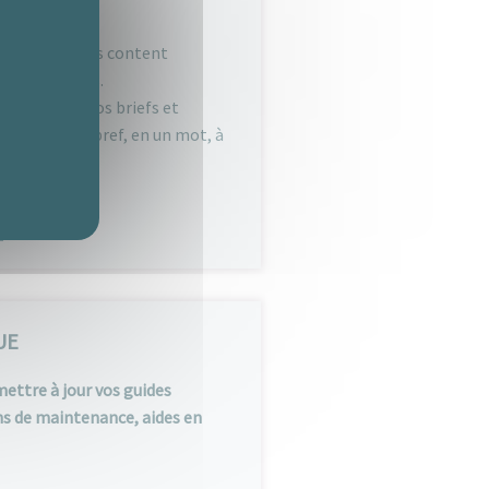
Marketing, nos content
s spécifiques.
répondant à vos briefs et
er éditorial, bref, en un mot, à
UE
ettre à jour vos guides
ns de maintenance, aides en