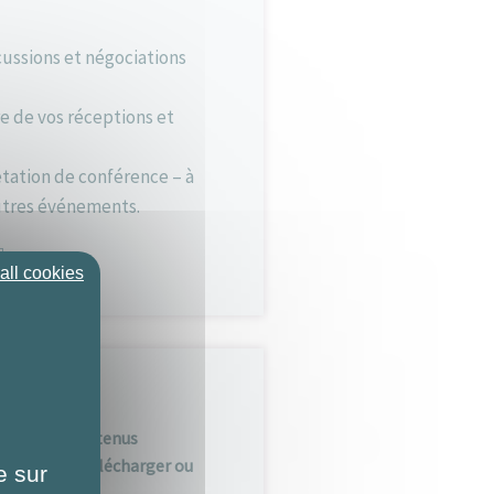
scussions et négociations
e de vos réceptions et
étation de conférence – à
autres événements.
all cookies
réateur de contenus
, modèles à télécharger ou
e sur