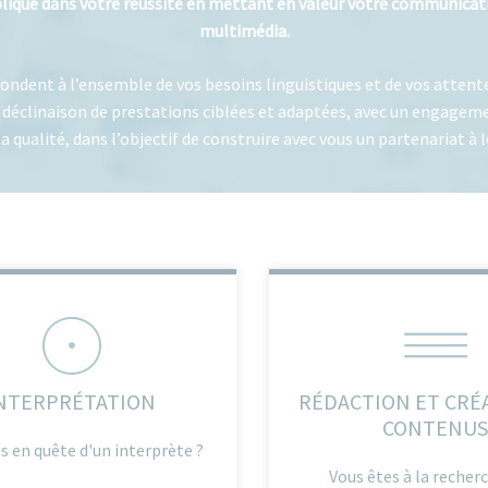
ique dans votre réussite en mettant en valeur votre communicati
multimédia.
ondent à l’ensemble de vos besoins linguistiques et de vos attent
 déclinaison de prestations ciblées et adaptées, avec un engage
la qualité, dans l’objectif de construire avec vous un partenariat à
NTERPRÉTATION
RÉDACTION ET CRÉ
CONTENUS
s en quête d'un interprète ?
Vous êtes à la recher