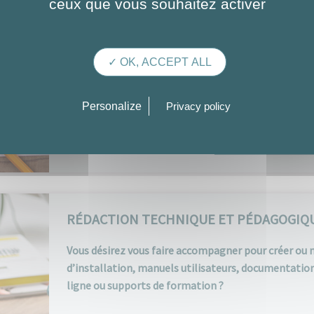
ceux que vous souhaitez activer
Spécialistes de l’Inbound Marketing et du Content 
managers mettent à votre service leurs compétence
✓ OK, ACCEPT ALL
Ils vous livrent des contenus à forte valeur ajoutée 
adaptés à vos cibles, objectifs marketing et calendri
votre stratégie de contenus.
Personalize
Privacy policy
EN SAVOIR PLUS
RÉDACTION TECHNIQUE ET PÉDAGOGIQ
Vous désirez vous faire accompagner pour créer ou m
d’installation, manuels utilisateurs, documentatio
ligne ou supports de formation ?