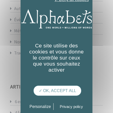
Autres
Événements
Métiers de la traduction
Non classé
Ce site utilise des
cookies et vous donne
Traduction et spécialités
le contrôle sur ceux
que vous souhaitez
activer
ARTICLES RÉCENTS
✓ OK, ACCEPT ALL
6 erreurs de traduction célèbres
Personalize
Privacy policy
4 facettes épanouissantes de la pratique