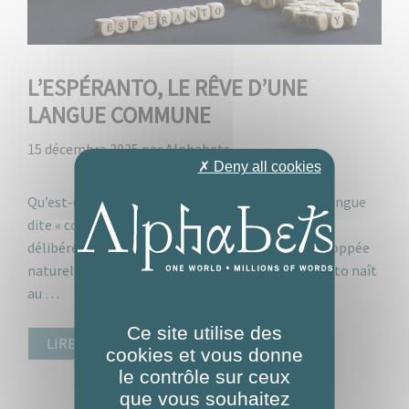
L’ESPÉRANTO, LE RÊVE D’UNE
LANGUE COMMUNE
15 décembre 2025
par
Alphabets
✗ Deny all cookies
Qu’est-ce que l’espéranto ? L’espéranto est une langue
dite « construite », c’est-à-dire qu’elle a été
délibérément inventée plutôt que de s’être développée
naturellement au fil du temps. L’idée de l’espéranto naît
au …
Ce site utilise des
LIRE L’ARTICLE
cookies et vous donne
le contrôle sur ceux
que vous souhaitez