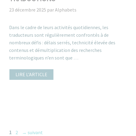
23 décembre 2025
par
Alphabets
Dans le cadre de leurs activités quotidiennes, les
traducteurs sont régulièrement confrontés à de
nombreux défis : délais serrés, technicité élevée des
contenus et démultiplication des recherches
terminologiques n’en sont que …
LIRE L’ARTICLE
Page
Page
1
2
→
suivant