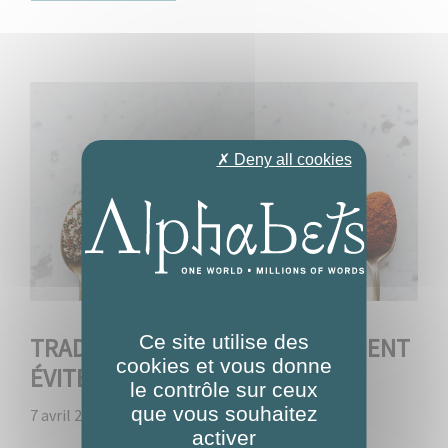
✗ Deny all cookies
Ce site utilise des
TRADUCTION CULINAIRE : COMMENT
cookies et vous donne
ÉVITER DE TOMBER SUR UN OS ?
le contrôle sur ceux
que vous souhaitez
7 avril 2026
par
Alphabets
activer