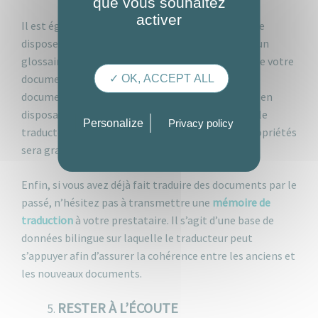
que vous souhaitez
activer
Il est également intéressant pour le traducteur de
disposer d’une
base terminologique
, c’est-à-dire un
glossaire bilingue qui répertorie les termes clés de votre
document. Cela est d’autant plus important si le
✓ OK, ACCEPT ALL
document présente un degré de technicité élevé : en
disposant en amont du jargon de votre domaine, le
Personalize
Privacy policy
traducteur sera plus productif et le risque d’impropriétés
sera grandement réduit.
Enfin, si vous avez déjà fait traduire des documents par le
passé, n’hésitez pas à transmettre une
mémoire de
traduction
à votre prestataire. Il s’agit d’une base de
données bilingue sur laquelle le traducteur peut
s’appuyer afin d’assurer la cohérence entre les anciens et
les nouveaux documents.
RESTER À L’ÉCOUTE