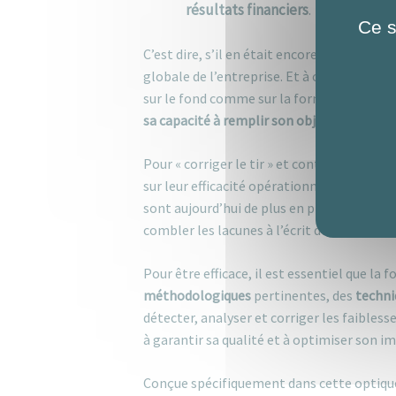
résultats financiers
.
Ce s
C’est dire, s’il en était encore besoin, le
globale de l’entreprise. Et à cela rien de s
sur le fond comme sur la forme d’un écri
sa capacité à remplir son objectif
.
Pour « corriger le tir » et contrer le risque
sur leur efficacité opérationnelle interne
sont aujourd’hui de plus en plus nombreus
combler les lacunes à l’écrit de leurs coll
Pour être efficace, il est essentiel que la 
méthodologiques
pertinentes, des
techni
détecter, analyser et corriger les faibless
à garantir sa qualité et à optimiser son i
Conçue spécifiquement dans cette optiqu