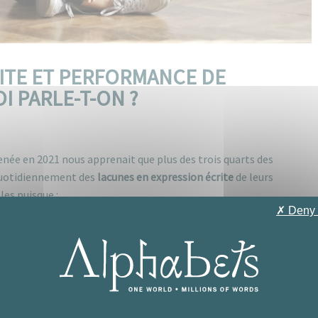
ITE ET PERFORMANCE DE
I PARLE-T-ON ?
ée en 2021 nous apprenait que plus des trois quarts des
 quotidiennement des
lacunes en expression écrite
de leurs
es puisque :
✗ Deny 
 ces entreprises considèrent qu’elles
nuisent à la crédibilité
produits/services ;
nt qu’elles
ont une incidence majeure sur leur productivité
;
ent qu’elles
ont des répercussions négatives sur leurs