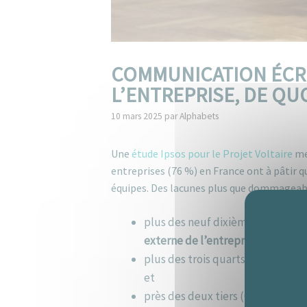
COMMUNICATION ÉCR
L’ENTREPRISE, DE QUO
10 mars 2025
par
Alphabets
Une
étude Ipsos pour le Projet Voltaire
men
entreprises (76 %) en France ont à pâtir
équipes. Des lacunes plus que dommageabl
plus des neuf dixièmes (
93 %
) de
externe de l’entreprise
et de ses 
plus des trois quarts (
77 %
) juge
et
près des deux tiers (
65 %
) estim