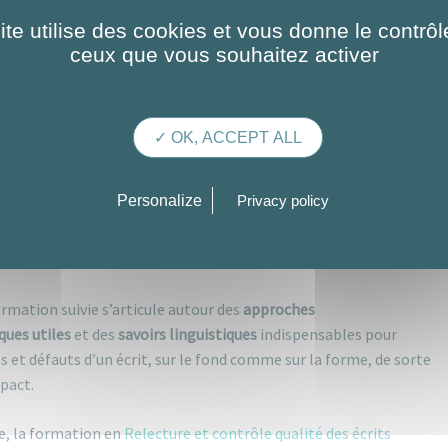
ite utilise des cookies et vous donne le contrôl
ceux que vous souhaitez activer
 rôle central que joue la communication écrite dans la performance
urprenant en définitive si l’on considère que le niveau de qualité
t détermine directement
la manière dont le message est perçu et
✓ OK, ACCEPT ALL
 d’incidences sur leur image et celle de leurs produits et services,
Personalize
Privacy policy
, et finalement sur leur performance financière, les entreprises
es à investir dans des formations spécialisées à même de
aborateurs.
formation suivie s’articule autour des
approches
ques utiles
et des
savoirs linguistiques
indispensables pour
es et défauts d’un écrit, sur le fond comme sur la forme, de sorte
mpact.
e, la formation en
Relecture et contrôle qualité des écrits