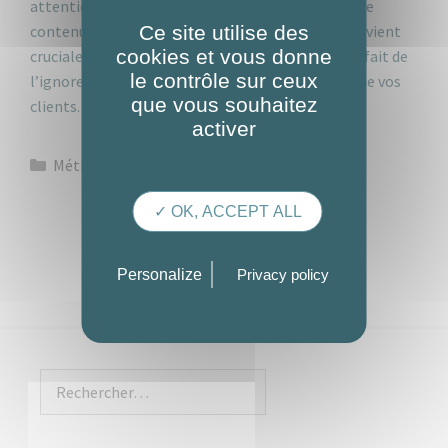
attention. N’oubliez pas également que plus votre
Ce site utilise des
contenu est à haute visibilité, plus cette étape devient
cookies et vous donne
cruciale pour garantir votre crédibilité, et plus le fait de
le contrôle sur ceux
l’ignorer risque de vous faire perdre la confiance de vos
que vous souhaitez
clients.
activer
Catégories
Métiers de la traduction
✓ OK, ACCEPT ALL
Personalize
Privacy policy
Rechercher :