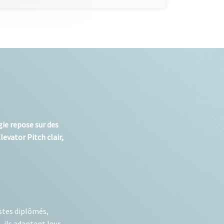
gie repose sur des
evator Pitch clair,
stes diplômés,
 ils adaptent leur