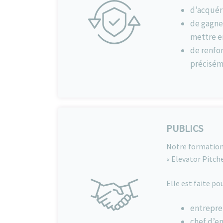
d’acquéri
de gagne
mettre en
de renfor
précisém
PUBLICS
Notre formation 
« Elevator Pitche
Elle est faite po
entrepren
chef d’en