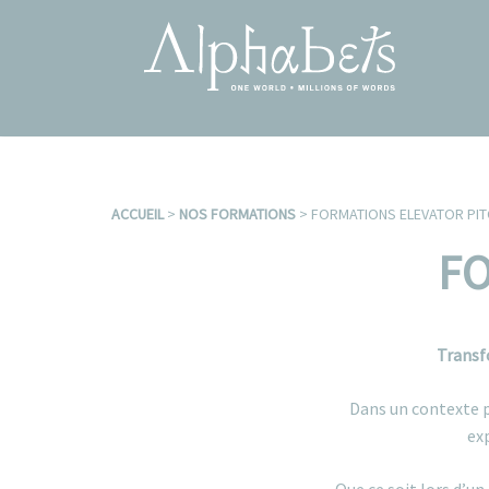
Aller
au
contenu
ACCUEIL
>
NOS FORMATIONS
>
FORMATIONS ELEVATOR PIT
FO
Transfo
Dans un contexte p
ex