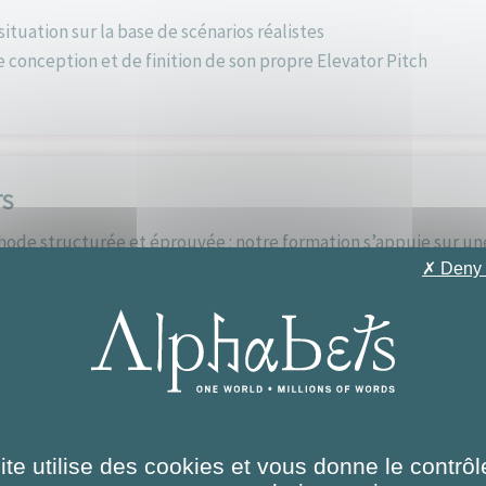
situation sur la base de scénarios réalistes
e conception et de finition de son propre Elevator Pitch
TS
de structurée et éprouvée : notre formation s’appuie sur une 
r et à adapter
✗ Deny 
s concrets et directement applicables : les apprenants peuvent
ques » complète pour élever le niveau de langue de leurs pitche
or Pitch personnalisé et prêt à l’emploi : chaque apprenant r
t prête à être utilisée
ite utilise des cookies et vous donne le contrôl