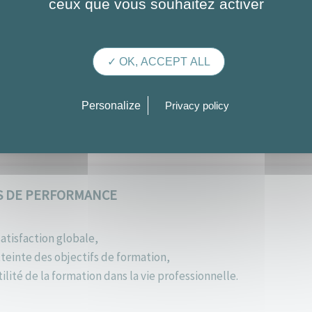
ceux que vous souhaitez activer
ES
Tiphaine
✓ OK, ACCEPT ALL
ouvent à des événements internationaux, mais mon pitch manquait 
er droit au but et à capter l’attention de mon audience. Résultat : j
Personalize
Privacy policy
nts de networking ! »
S DE PERFORMANCE
atisfaction globale,
teinte des objectifs de formation,
ilité de la formation dans la vie professionnelle.