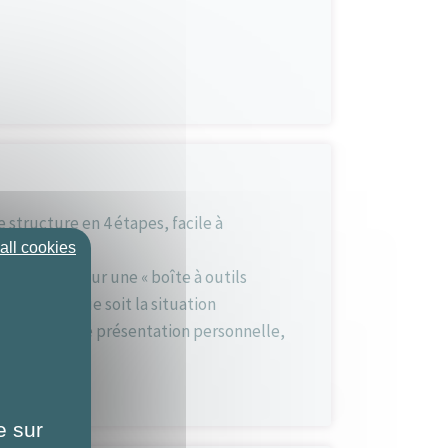
structure en 4 étapes, facile à
all cookies
 s’appuyer sur une « boîte à outils
s, quelle que soit la situation
epart avec une présentation personnelle,
e sur