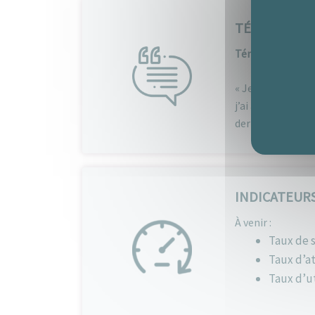
TÉMOIGNAG
Témoignage de 
« Je participe s
j’ai appris à all
derniers événeme
INDICATEUR
À venir :
Taux de s
Taux d’at
Taux d’ut