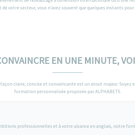
n événement de réseautage à dimension internationale ou d’une re
 de votre secteur, vous n’avez souvent que quelques instants pour 
 CONVAINCRE EN UNE MINUTE, VO
e façon claire, concise et convaincante est un atout majeur. Soyez
formation personnalisée proposée par ALPHABETS.
bitions professionnelles et à votre aisance en anglais, notre for