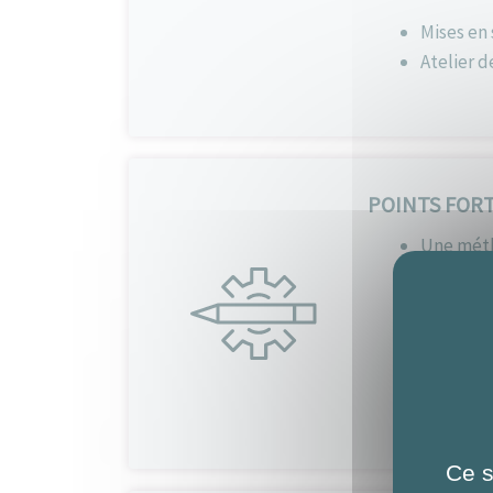
Mises en 
Atelier d
POINTS FOR
Une métho
mémorise
Des outil
linguisti
Un Elevat
aboutie e
Ce s